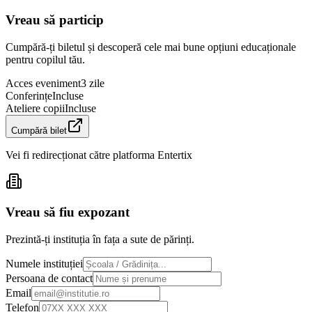
Vreau să particip
Cumpără-ți biletul și descoperă cele mai bune opțiuni educaționale
pentru copilul tău.
Acces eveniment
3 zile
Conferințe
Incluse
Ateliere copii
Incluse
Cumpără bilet
Vei fi redirecționat către platforma Entertix
Vreau să fiu expozant
Prezintă-ți instituția în fața a sute de părinți.
Numele instituției
Persoana de contact
Email
Telefon