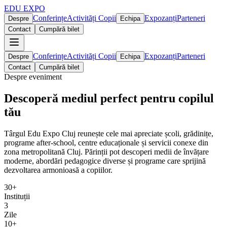
EDU EXPO
Conferințe
Activități Copii
Expozanți
Parteneri
Despre
Echipa
Contact
Cumpără bilet
Conferințe
Activități Copii
Expozanți
Parteneri
Despre
Echipa
Contact
Cumpără bilet
Despre eveniment
Descoperă mediul perfect pentru copilul
tău
Târgul Edu Expo Cluj reunește cele mai apreciate școli, grădinițe,
programe after-school, centre educaționale și servicii conexe din
zona metropolitană Cluj. Părinții pot descoperi medii de învățare
moderne, abordări pedagogice diverse și programe care sprijină
dezvoltarea armonioasă a copiilor.
30+
Instituții
3
Zile
10+